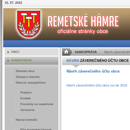
15
.
07
.
2022
OBEC
SAMOSPRÁVA
Návrh záverečnéh
SAMOSPRÁVA
NÁVRH
ZÁVEREČNÉHO ÚČTU OBCE
Návrh záverečného účtu obce
Starosta obce
Zástupca starostu
Obecné zastupiteľstvo
Návrh záverečného účtu obce za rok 2019
Poslanci
Komisie
Pozvánky na zasadnutie
Uznesenia
Hlavný kontrolór
Plán kontrolnej činnosti