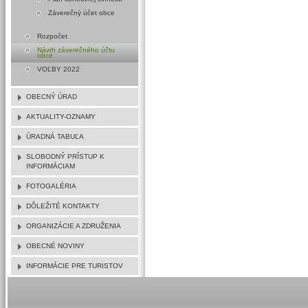
Záverečný účet obce
Rozpočet
Návrh záverečného účtu
obce
VOĽBY 2022
OBECNÝ ÚRAD
AKTUALITY-OZNAMY
ÚRADNÁ TABUĽA
SLOBODNÝ PRÍSTUP K
INFORMÁCIAM
FOTOGALÉRIA
DÔLEŽITÉ KONTAKTY
ORGANIZÁCIE A ZDRUŽENIA
OBECNÉ NOVINY
INFORMÁCIE PRE TURISTOV