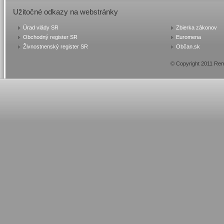
Užitočné
odkazy na webstránky
Úrad vlády SR
Zbierka zákonov
Obchodný register SR
Euromena
Živnostnenský register SR
Občan.sk
© Copyright 2011 Re